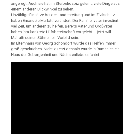
angeregt. Auch sie hat im Sterbehospiz gelernt, viele Dinge aus
einem anderen Blickwinkel zu sehen.
Unzählige Einsätze bei der Landesrettung und im Zivilschutz
haben Emanuele Malfatti.verändert. Der Familienvater investiert
viel Zeit, um anderen zu helfen. Bereits Vater und Großvater
haben ihm konkrete Hilfsbereitschaft vorgelebt – jetzt will
Malfatti seinen Söhnen ein Vorbild sein.
Im Elternhaus von Georg Schondorf wurde das Helfen immer
groß geschrieben. Nicht zuletzt deshalb wurde in Rumänien ein
Haus der Geborgenheit und Nächstenliebe errichtet.