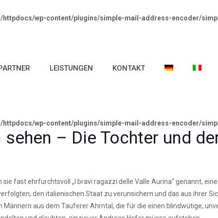
httpdocs/wp-content/plugins/simple-mail-address-encoder/simp
PARTNER
LEISTUNGEN
KONTAKT
httpdocs/wp-content/plugins/simple-mail-address-encoder/simp
n sehen – Die Tochter und de
e fast ehrfurchtsvoll „I bravi ragazzi delle Valle Aurina“ genannt, ei
olgten, den italienischen Staat zu verunsichern und das aus ihrer Sic
n Männern aus dem Tauferer Ahrntal, die für die einen blindwütige, un