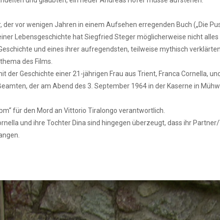
andelten und glaubten, ein neuer Andreas Hofer müsse aufstehen.
eger, der vor wenigen Jahren in einem Aufsehen erregenden Buch („Die P
einer Lebensgeschichte hat Siegfried Steger möglicherweise nicht alles 
eschichte und eines ihrer aufregendsten, teilweise mythisch verklärten,
nthema des Films.
it der Geschichte einer 21-jährigen Frau aus Trient, Franca Cornella, u
i-Beamten, der am Abend des 3. September 1964 in der Kaserne in Müh
ibm“ für den Mord an Vittorio Tiralongo verantwortlich.
ornella und ihre Tochter Dina sind hingegen überzeugt, dass ihr Partner
gangen.