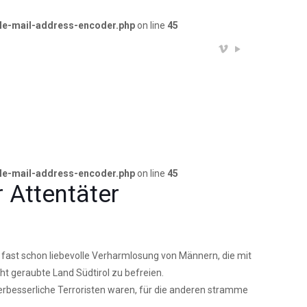
le-mail-address-encoder.php
on line
45
/var
cont
enco
le-mail-address-encoder.php
on line
45
r Attentäter
ne fast schon liebevolle Verharmlosung von Männern, die mit
ht geraubte Land Südtirol zu befreien.
verbesserliche Terroristen waren, für die anderen stramme