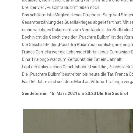
Idealisten, die in einer Stimmung von Ohnmacht und Wut h
Drei der vier „Puschtra Buibm“ leben noch.
Das schillerndste Mitglied dieser Gruppe ist Siegfried St
Gesamterzählung des Guerillakrieges abgeliefert hat. Mit s
er ein wichtiges Dokument zum Verständnis der Südtiroler G
Doch nicht die Geschichte der „Puschtra Buibm“ ist das Ker
Die Geschichte der „Puschtra Buibm“ ist nämlich ganz eng m
Franco Cornella war die Lebensgefährtin jenes Carabinier
Dina Tiralongo war zum Zeitpunkt der Tat ein Jahr alt!
Laut der italienischen Gerichtsbarkeit sind die „Puschtra Bu
Die „Puschtra Buibm“ bestreiten bis heute die Tat. Franca C
Fast 56 Jahre sind seit dem Mord an Vittorio Tiralongo ver
Sendetermin: 15. März 2021 um 20.20 Uhr Rai Südtirol