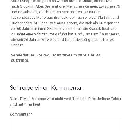
Karin Duregger begibt sich wieder auf die Suche, dieses Mal
nach Glück im Alter. Sie lernt drei Menschen kennen, zwischen 75
und 82 Jahre alt, die ihr Leben sehr mögen. Da ist der
Tausendsassa Mario aus Bruneck, der nach wie vor Ski fährt und
Bücher schreibt. Dann Rosi aus Gasteig, die sich als Stuttgarterin
vor 60 Jahren in ihren Skilehrer verliebt hat, die Klassik liebt und
20 Jahre eine Schutzhütte geführt hat. Und „Oma Irmi“ aus Meran,
die seit 26 Jahren Witwe ist und für alle Mitbürger ein offenes
Ohr hat.
Sendedatum: Freitag, 02.02.2024 um 20.20 Uhr RAI
SÜDTIROL
Schreibe einen Kommentar
Deine E-Mail-Adresse wird nicht veröffentlicht.
Erforderliche Felder
sind mit
*
markiert
Kommentar
*