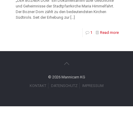
„DER BOZNER DOM“ Ein Dokumentarfilm über Geschichte
und Geheimnisse der Stadtpfarrkirche Maria Himmelfahrt.
Der Bozner Dom zählt zu den bedeutendsten Kirchen
Südtirols. Seit der Erhebung zur
[…]
1
Read more
© 2026 Mannicam KG
KONTAKT
DATENSCHUTZ
IMPRESSUM