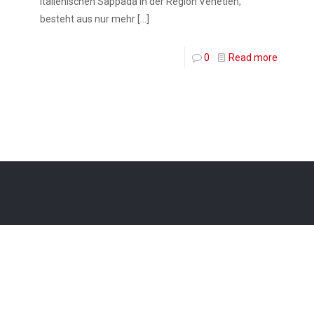
italienischen Sappada in der Region Venetien,
besteht aus nur mehr
[…]
0
Read more