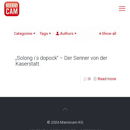
Categories
Tags
Authors
Show all
„Solong i`s dopock“ – Der Senner von der
Kaserstatt.
0
Read more
© 2026 Mannicam KG