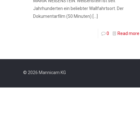
MARIA WEIßENSTEIN. Weißenstein ist seit
Jahrhunderten ein beliebter Wallfahrtsort. Der
Dokumentarfilm (50 Minuten)
[…]
0
Read more
© 2026 Mannicam KG