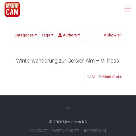
Categories
Tags
Authors
Show all
Winterwanderung zur Geisler-Alm – Villnöss
0
Read more
© 2026 Mannicam KG
KONTAKT
DATENSCHUTZ
IMPRESSUM