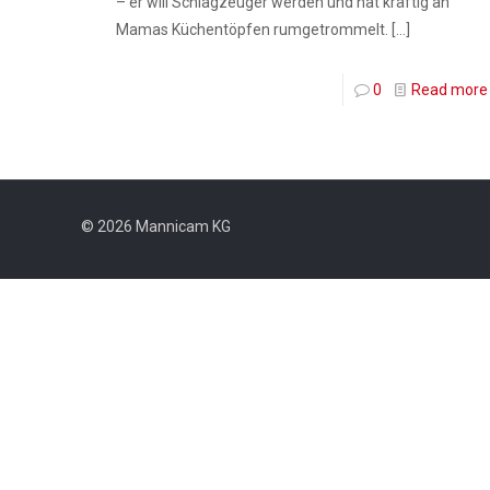
– er will Schlagzeuger werden und hat kräftig an
Mamas Küchentöpfen rumgetrommelt.
[…]
0
Read more
© 2026 Mannicam KG